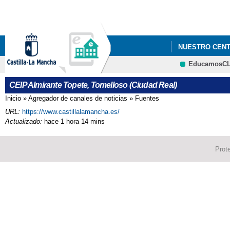
NUESTRO CEN
EducamosC
CEIP Almirante Topete, Tomelloso (Ciudad Real)
Inicio
»
Agregador de canales de noticias
»
Fuentes
Se encuentra usted aquí
URL:
https://www.castillalamancha.es/
Actualizado:
hace 1 hora 14 mins
Prot