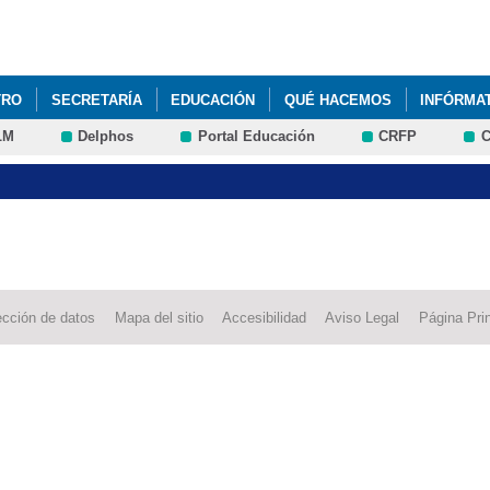
Pasar al
contenido
principal
TRO
SECRETARÍA
EDUCACIÓN
QUÉ HACEMOS
INFÓRMA
LM
Delphos
Portal Educación
CRFP
C
ección de datos
Mapa del sitio
Accesibilidad
Aviso Legal
Página Prin