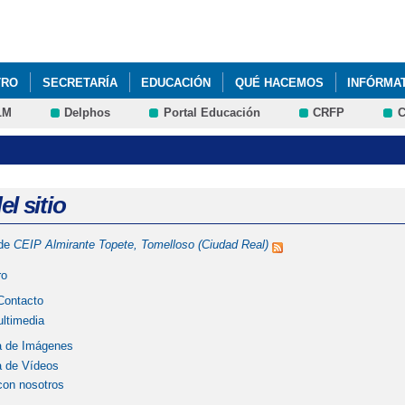
Pasar al
contenido
principal
TRO
SECRETARÍA
EDUCACIÓN
QUÉ HACEMOS
INFÓRMA
LM
Delphos
Portal Educación
CRFP
C
l sitio
 de
CEIP Almirante Topete, Tomelloso (Ciudad Real)
ro
Contacto
ultimedia
a de Imágenes
a de Vídeos
con nosotros