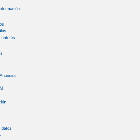
Información
os
ikis
 interés
s
es
 Anuncios
LM
ción
 datos
o