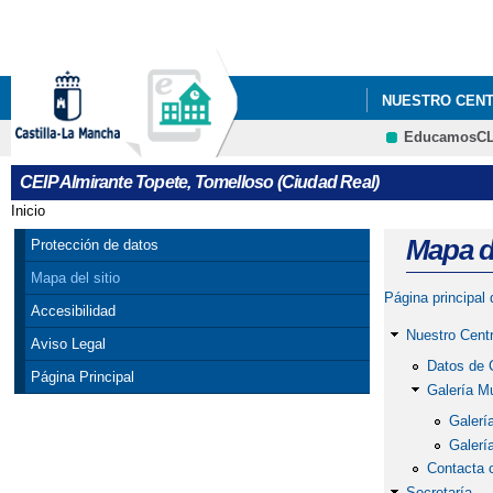
NUESTRO CEN
EducamosC
CEIP Almirante Topete, Tomelloso (Ciudad Real)
Inicio
Se encuentra usted aquí
Mapa de
Protección de datos
Mapa del sitio
Página principal
Accesibilidad
Nuestro Cent
Aviso Legal
Datos de 
Página Principal
Galería M
Galerí
Galerí
Contacta 
Secretaría