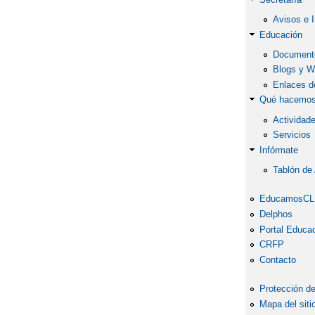
Avisos e 
Educación
Document
Blogs y W
Enlaces de
Qué hacemo
Actividad
Servicios
Infórmate
Tablón de
EducamosC
Delphos
Portal Educa
CRFP
Contacto
Protección de
Mapa del siti